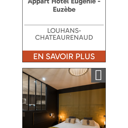
Appart Hôtel Eugénie -
Euzèbe
LOUHANS-
CHATEAURENAUD
EN SAVOIR PLUS
Ajouter a ma sélection