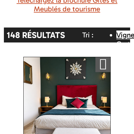
Téléchargez la brochure Gîtes et
Meublés de tourisme
148
RÉSULTATS
Tri :
Vigne
Carte
Aléatoire
Alphabétique
inter
Ajouter a ma sélection