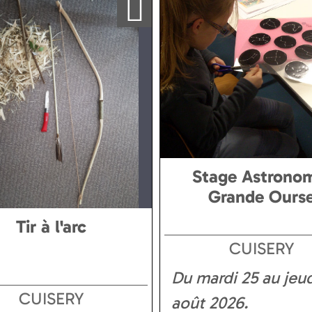
Stage Astrono
Grande Ours
Tir à l'arc
CUISERY
Du mardi 25 au jeud
CUISERY
août 2026