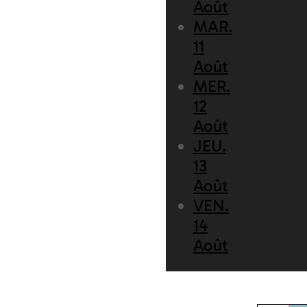
Août
MAR.
11
Août
MER.
12
Août
JEU.
13
Août
VEN.
14
Août