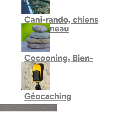
Cani-rando, chiens
de traineau
Cocooning, Bien-
Etre
Géocaching