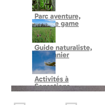
Circuits en voiture
Parc aventure,
explore game
Guide naturaliste,
fauconnier
Activités à
Sensations