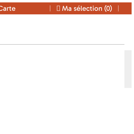
arte
Ma sélection (
0
)
INGS-CARS
ars
Ajouter a ma sélection
CONTACT