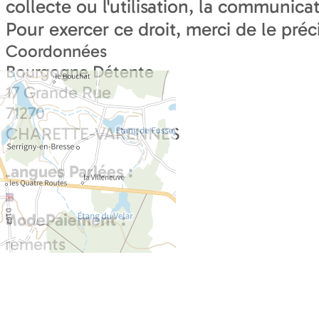
collecte ou l'utilisation, la communicat
Pour exercer ce droit, merci de le préc
Coordonnées
Bourgogne Détente
17 Grande Rue
71270
CHARETTE-VARENNES
Langues Parlées :
ModePaiement :
irements