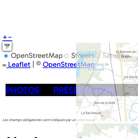
+
−
OpenStreetMap
Streets
Satellite
Leaflet
|
©
OpenStreetMap
PHOTOS
PRÉSENTATION
Les champs obligatoires sont indiqués par un astérisque
*