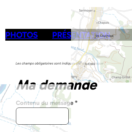
PHOTOS
PRÉSENTATION
Les champs obligatoires sont indiqués par un astérisque
*
Ma demande
Contenu du message
*