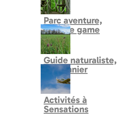
Circuits en voiture
Parc aventure,
explore game
Guide naturaliste,
fauconnier
Activités à
Sensations