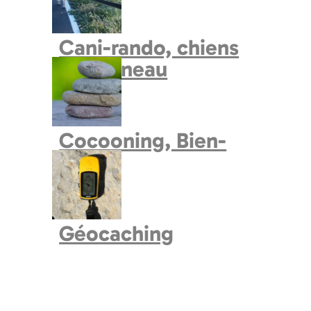
Cani-rando, chiens
de traineau
Cocooning, Bien-
Etre
Géocaching