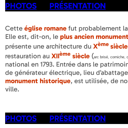
PHOTOS
PRÉSENTATION
Cette
église romane
fut probablement la 
Elle est, dit-on, le
plus ancien monumen
ème
présente une architecture du
X
siècle
ème
restauration au
XII
siècle
(
arc brisé, corniche, 
national en 1793. Entrée dans le patrimoin
de générateur électrique, lieu d’abattage d
monument historique
, est utilisée, de n
ville.
PHOTOS
PRÉSENTATION