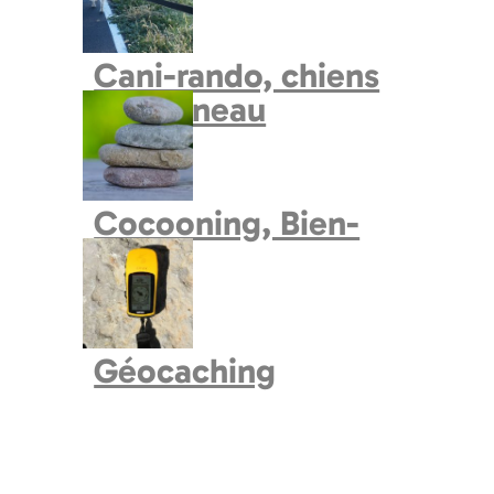
Cani-rando, chiens
de traineau
Cocooning, Bien-
Etre
Géocaching