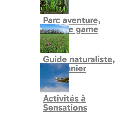
Circuits en voiture
Parc aventure,
explore game
Guide naturaliste,
fauconnier
Activités à
Sensations