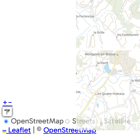
+
−
OpenStreetMap
Streets
Satellite
Leaflet
|
©
OpenStreetMap