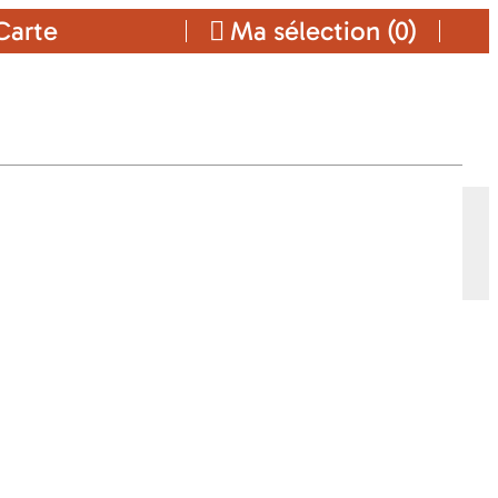
arte
Ma sélection (
0
)
 ZANZIBAR
ibar
Ajouter a ma sélection