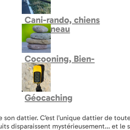
Cani-rando, chiens
de traineau
N
LOCALISATION
Cocooning, Bien-
Etre
dre du festival Contes Givrés en Bourgog
temporain et musical : François Vincent mêl
Géocaching
gé au fil des ans un style tout à fait origin
e son dattier. C’est l’unique dattier de tou
ruits disparaissent mystérieusement... et le