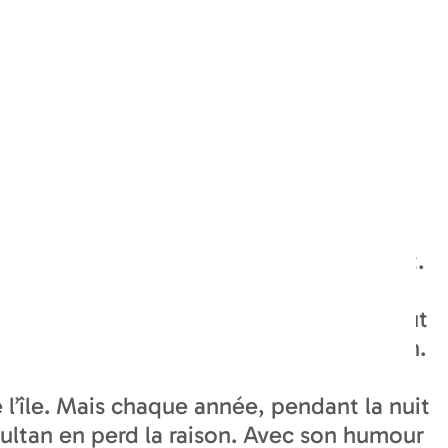
CONTACT
ne-Franche-Comté avec François Vincent.
e avec jubilation le parlé au chanté tout
al, jouant malicieusement du sens et du son.
te l’île. Mais chaque année, pendant la nuit
 sultan en perd la raison. Avec son humour