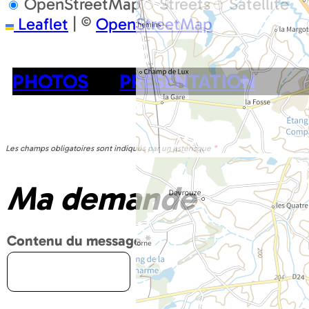
OpenStreetMap
Streets
Satellite
Leaflet
|
©
OpenStreetMap
PHOTOS
PRÉSENTATION
Les champs obligatoires sont indiqués par un astérisque
*
Ma demande
Contenu du message
*