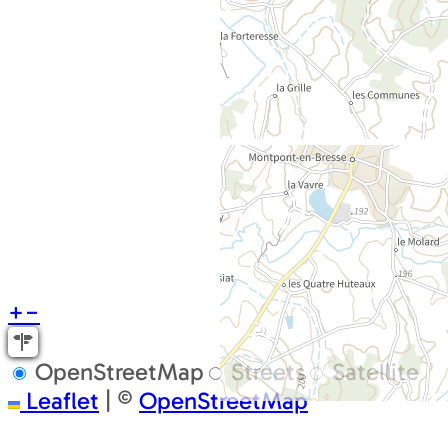
+
−
OpenStreetMap
Streets
Satellite
Leaflet
|
©
OpenStreetMap