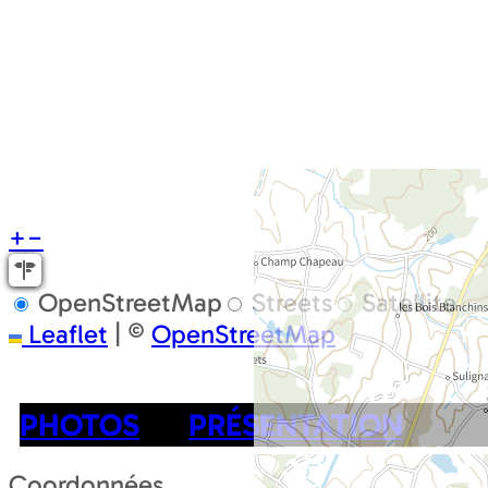
+
−
OpenStreetMap
Streets
Satellite
Leaflet
|
©
OpenStreetMap
PHOTOS
PRÉSENTATION
Coordonnées