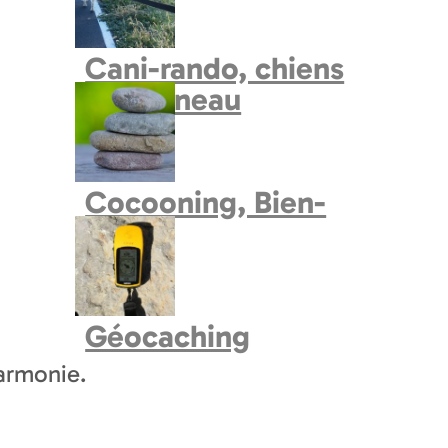
Cani-rando, chiens
de traineau
Cocooning, Bien-
Etre
N
LOCALISATION
Géocaching
, le
kiosque
a été, jusqu'en 1970 environ, 
Harmonie.