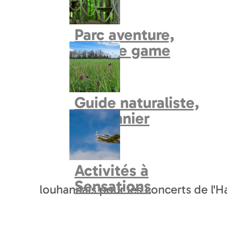
Circuits en voiture
Parc aventure,
explore game
Guide naturaliste,
fauconnier
PHOTOS
PRÉSENTATIO
Activités à
ème
Construit au début du XX
siècle
Sensations
louhannais pour les concerts de l'