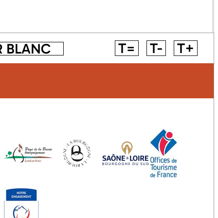
T=
T-
T+
R BLANC