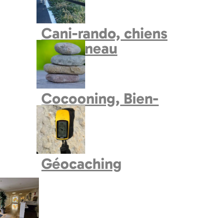
Cani-rando, chiens
de traineau
Cocooning, Bien-
Etre
Géocaching