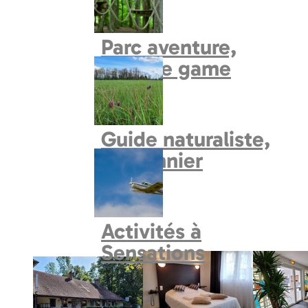
Circuits en voiture
Parc aventure,
explore game
Guide naturaliste,
fauconnier
Prev
Next
Activités à
Sensations