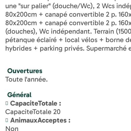
une "sur palier" (douche/Wc), 2 Wcs indép
80x200cm + canapé convertible 2 p. 160x19
80x200cm + canapé convertible 2 p. 160x1
(douches), Wc indépendant. Terrain (1500
pétanque éclairé + local vélos + borne d
hybrides + parking privés. Supermarché
Ouvertures
Toute l'année.
Général
CapaciteTotale
:
CapaciteTotale
20
AnimauxAcceptes
:
Non