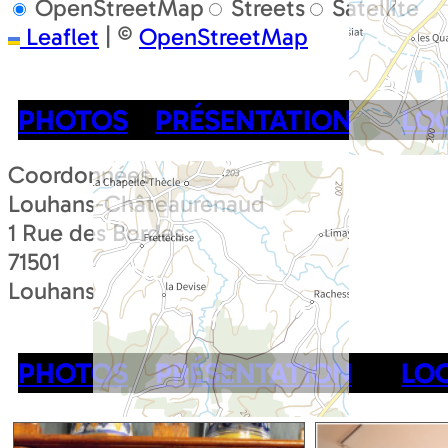
OpenStreetMap
Streets
Satellite
Leaflet
|
©
OpenStreetMap
PHOTOS
PRÉSENTATION
LO
Coordonnées
Louhans-Châteaurenaud
1 Rue des Bordes
71501
Louhans
PHOTOS
PRÉSENTATION
LO