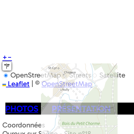
+
−
OpenStreetMap
Streets
Satellite
Leaflet
|
©
OpenStreetMap
PHOTOS
PRÉSENTATION
Coordonnées
Ouroux sur Saône - Site n°18