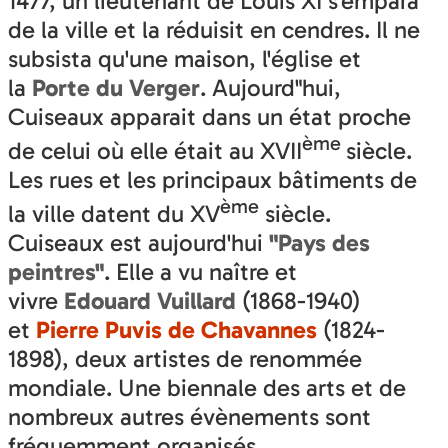
1477, un lieutenant de Louis XI s'empara
de la ville et la réduisit en cendres. Il ne
subsista qu'une maison, l'église et
la
Porte du Verger
. Aujourd"hui,
Cuiseaux apparait dans un état proche
ème
de celui où elle était au XVII
siècle.
Les rues et les principaux bâtiments de
ème
la ville datent du XV
siècle.
Cuiseaux est aujourd'hui
"Pays des
peintres"
. Elle a vu naître et
vivre
Edouard Vuillard
(1868-1940)
et
Pierre Puvis de Chavannes
(1824-
1898), deux artistes de renommée
mondiale. Une biennale des arts et de
nombreux autres évènements sont
fréquemment organisés.