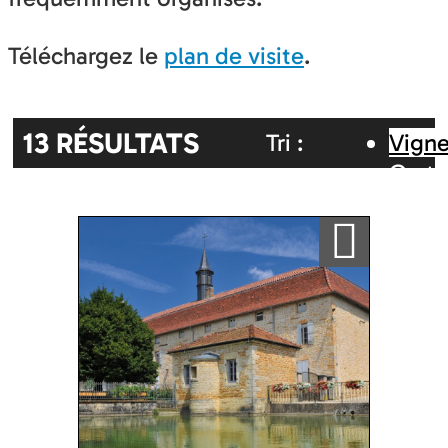
Téléchargez le
plan de visite
.
13
RÉSULTATS
Tri :
Vigne
Carte
Aléatoire
Alphabétique
inter
Ajouter a ma sélection