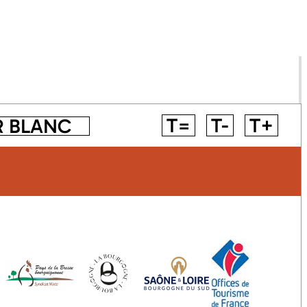
T=
T-
T+
R BLANC