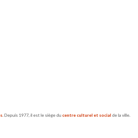
CONTACT
ème
et la porte d'entrée datent du XVI
siècle. Les principales
es
. Depuis 1977, il est le siège du
centre culturel et social
de la ville.