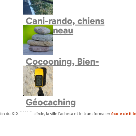
Cani-rando, chiens
de traineau
Cocooning, Bien-
Etre
N
LOCALISATION
Géocaching
bi beaucoup de transformation notamment à la
Renaissance
. Les balcons 
ème
 fin du XIX
siècle, la ville l'acheta et le transforma en
école de fill