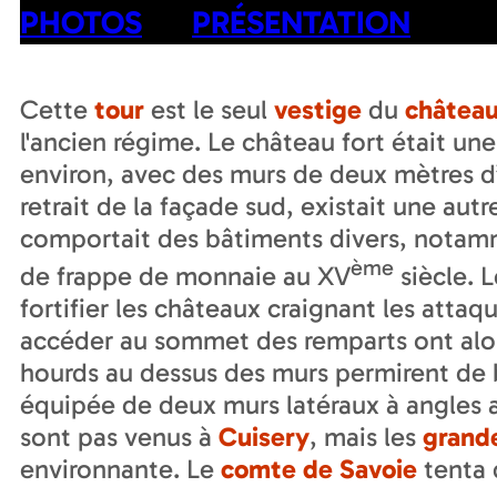
PHOTOS
PRÉSENTATION
Cette
tour
est le seul
vestige
du
château
l'ancien régime. Le château fort était un
environ, avec des murs de deux mètres d’
retrait de la façade sud, existait une aut
comportait des bâtiments divers, notamm
ème
de frappe de monnaie au XV
siècle. 
fortifier les châteaux craignant les attaq
accéder au sommet des remparts ont alor
hourds au dessus des murs permirent de b
équipée de deux murs latéraux à angles a
sont pas venus à
Cuisery
, mais les
grand
environnante. Le
comte de Savoie
tenta 